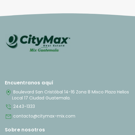
Encuentranos aquí
home_pin
Boulevard San Cristóbal 14-16 Zona 8 Mixco Plaza Helios
Local 17 Ciudad Guatemala.
phone_in_talk
2443-1333
mail
contacto@citymax-mix.com
Sobre nosotros