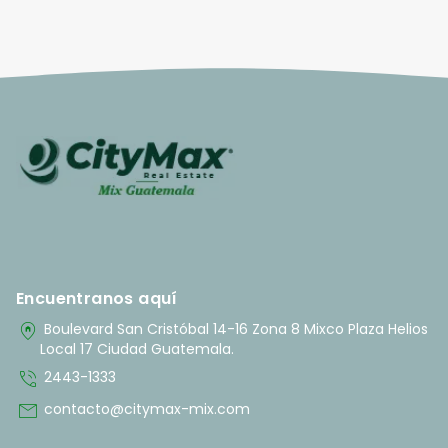
Encuentranos aquí
home_pin
Boulevard San Cristóbal 14-16 Zona 8 Mixco Plaza Helios
Local 17 Ciudad Guatemala.
phone_in_talk
2443-1333
mail
contacto@citymax-mix.com