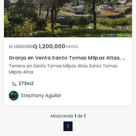
Q	1,200,000
Q	1,300,000
Venta
Granja en Venta Santo Tomas Milpas Altas, Sacatepequez
Terreno en Santo Tomas Milpas Altas Santo Tomas
Milpas Altas
square_foot
273
m2
Stephany Aguilar
Mostrando
1
de
1
1