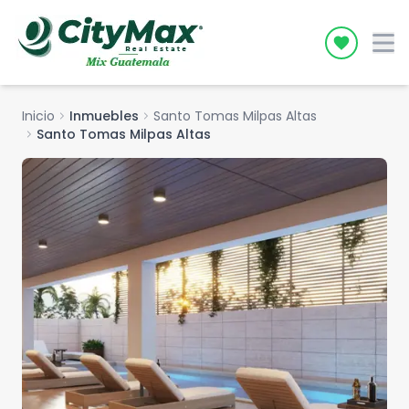
Icon desc
Inicio
chevron_right
Inmuebles
chevron_right
Santo Tomas Milpas Altas
chevron_right
Santo Tomas Milpas Altas